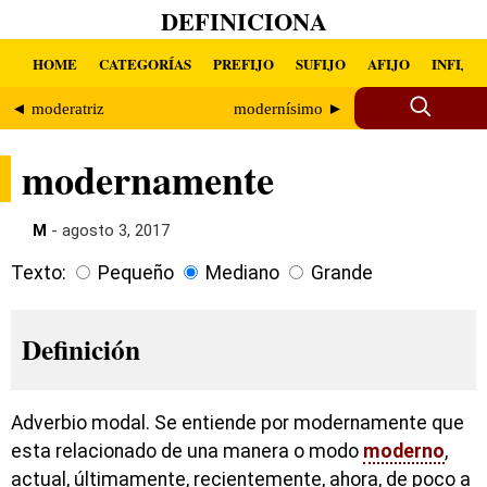
DEFINICIONA
HOME
CATEGORÍAS
PREFIJO
SUFIJO
AFIJO
INFIJO
◄ moderatriz
modernísimo ►
modernamente
M
- agosto 3, 2017
Texto:
Pequeño
Mediano
Grande
Definición
Adverbio modal. Se entiende por modernamente que
esta relacionado de una manera o modo
moderno
,
actual, últimamente, recientemente, ahora, de poco a