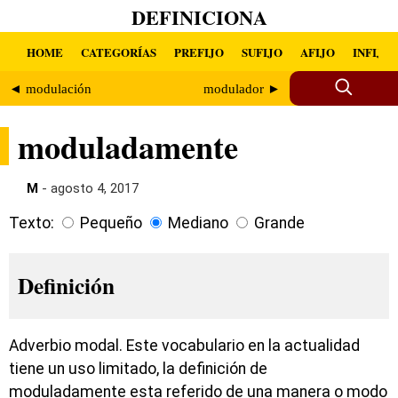
DEFINICIONA
HOME
CATEGORÍAS
PREFIJO
SUFIJO
AFIJO
INFIJO
◄ modulación
modulador ►
moduladamente
M
- agosto 4, 2017
Texto:
Pequeño
Mediano
Grande
Definición
Adverbio modal. Este vocabulario en la actualidad
tiene un uso limitado, la definición de
moduladamente esta referido de una manera o modo