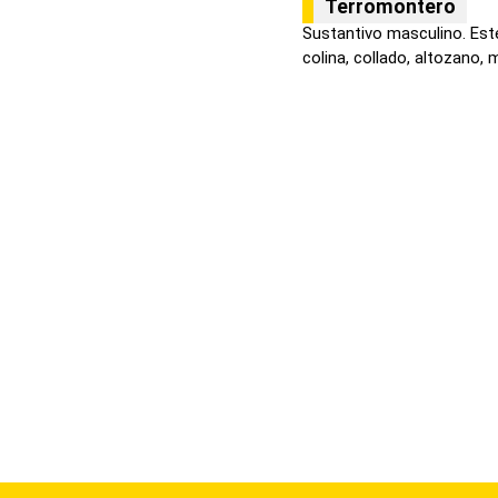
Terromontero
Sustantivo masculino. Est
colina, collado, altozano, m