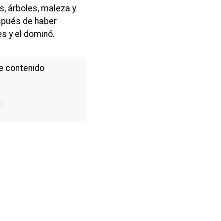
s, árboles, maleza y
spués de haber
s y el dominó.
e contenido
a