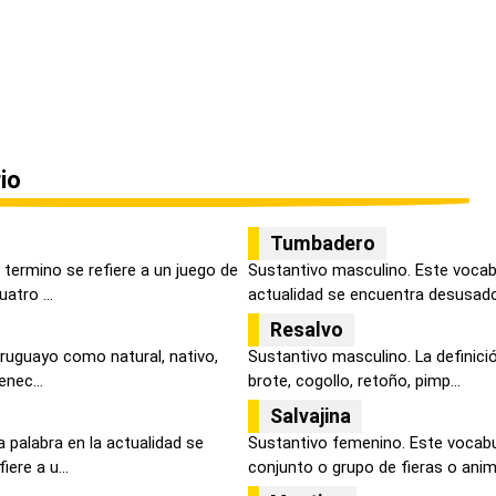
io
Tumbadero
termino se refiere a un juego de
Sustantivo masculino. Este vocab
atro ...
actualidad se encuentra desusado,
Resalvo
 uruguayo como natural, nativo,
Sustantivo masculino. La definici
enec...
brote, cogollo, retoño, pimp...
Salvajina
 palabra en la actualidad se
Sustantivo femenino. Este vocabul
ere a u...
conjunto o grupo de fieras o anima