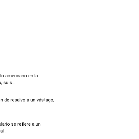
lo americano en la
 su s...
ón de resalvo a un vástago,
ario se refiere a un
l...