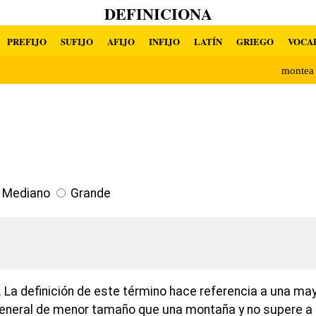
DEFINICIONA
PREFIJO
SUFIJO
AFIJO
INFIJO
LATÍN
GRIEGO
VOCA
montea
Mediano
Grande
 La definición de este término hace referencia a una may
 general de menor tamaño que una montaña y no supere a 