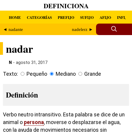
DEFINICIONA
HOME
CATEGORÍAS
PREFIJO
SUFIJO
AFIJO
INFIJO
◄ nadante
nadelerz ►
nadar
N
- agosto 31, 2017
Texto:
Pequeño
Mediano
Grande
Definición
Verbo neutro intransitivo. Esta palabra se dice de un
animal o
persona
, moverse o desplazarse el agua,
con la ayuda de movimientos necesarios sin