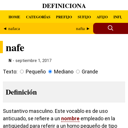
DEFINICIONA
HOME
CATEGORÍAS
PREFIJO
SUFIJO
AFIJO
INFIJO
◄ nafaca
nafta ►
nafe
N
- septiembre 1, 2017
Texto:
Pequeño
Mediano
Grande
Definición
Sustantivo masculino. Este vocablo es de uso
anticuado, se refiere a un
nombre
empleado en la
antigüedad para referir a un horno pequeño de tipo