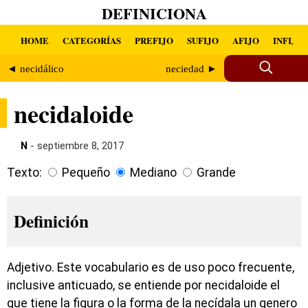
DEFINICIONA
HOME
CATEGORÍAS
PREFIJO
SUFIJO
AFIJO
INFIJO
◄ necidálico
neciedad ►
necidaloide
N
- septiembre 8, 2017
Texto:
Pequeño
Mediano
Grande
Definición
Adjetivo. Este vocabulario es de uso poco frecuente,
inclusive anticuado, se entiende por necidaloide el
que tiene la figura o la forma de la necídala un genero