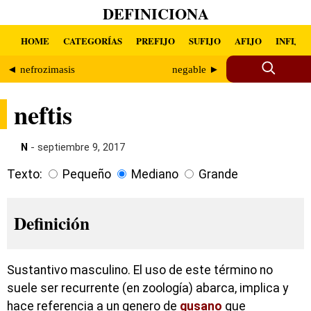
DEFINICIONA
HOME
CATEGORÍAS
PREFIJO
SUFIJO
AFIJO
INFIJO
◄ nefrozimasis
negable ►
neftis
N
- septiembre 9, 2017
Texto:
Pequeño
Mediano
Grande
Definición
Sustantivo masculino. El uso de este término no
suele ser recurrente (en zoología) abarca, implica y
hace referencia a un genero de
gusano
que