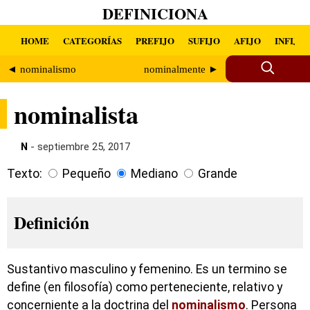
DEFINICIONA
HOME
CATEGORÍAS
PREFIJO
SUFIJO
AFIJO
INFIJO
◄ nominalismo
nominalmente ►
nominalista
N
- septiembre 25, 2017
Texto:
Pequeño
Mediano
Grande
Definición
Sustantivo masculino y femenino. Es un termino se
define (en filosofía) como perteneciente, relativo y
concerniente a la doctrina del
nominalismo
. Persona