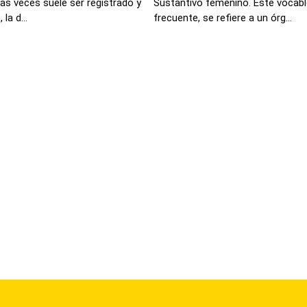
as veces suele ser registrado y
Sustantivo femenino. Este vocabl
la d...
frecuente, se refiere a un órg...