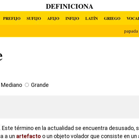
DEFINICIONA
PREFIJO
SUFIJO
AFIJO
INFIJO
LATÍN
GRIEGO
VOCA
papada
e
Mediano
Grande
 Este término en la actualidad se encuentra desusado, su
ia a un
artefacto
o un objeto volador que consiste en un