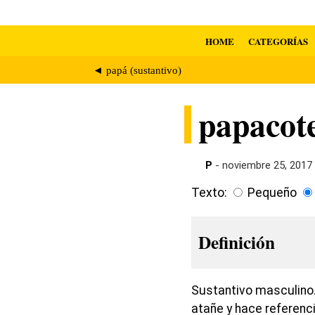
HOME
CATEGORÍAS
◄ papá (sustantivo)
papacot
P
- noviembre 25, 2017
Texto:
Pequeño
Definición
Sustantivo masculino.
atañe y hace referenc