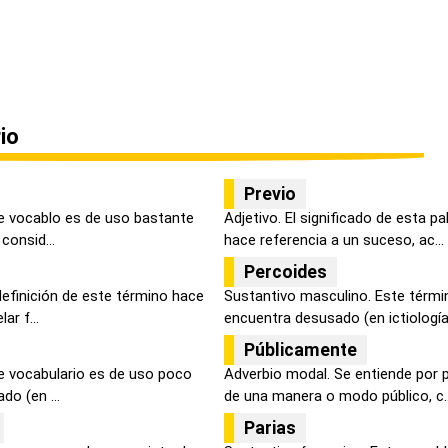
io
Previo
e vocablo es de uso bastante
Adjetivo. El significado de esta p
 consid...
hace referencia a un suceso, ac...
Percoides
definición de este término hace
Sustantivo masculino. Este términ
ar f...
encuentra desusado (en ictiología)
Públicamente
e vocabulario es de uso poco
Adverbio modal. Se entiende por 
do (en ...
de una manera o modo público, c..
Parias