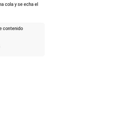
na cola y se echa el
e contenido
a