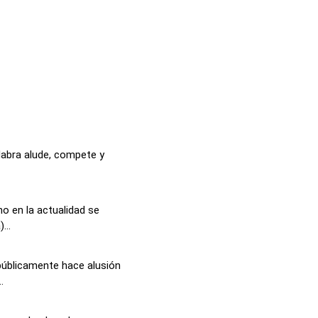
alabra alude, compete y
o en la actualidad se
...
públicamente hace alusión
.