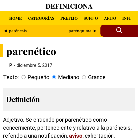
DEFINICIONA
HOME
CATEGORÍAS
PREFIJO
SUFIJO
AFIJO
INFIJO
◄ parénesis
parénquima ►
parenético
P
- diciembre 5, 2017
Texto:
Pequeño
Mediano
Grande
Definición
Adjetivo. Se entiende por parenético como
concerniente, perteneciente y relativo a la parénesis,
referido a una notificación,
aviso
, exhortación,