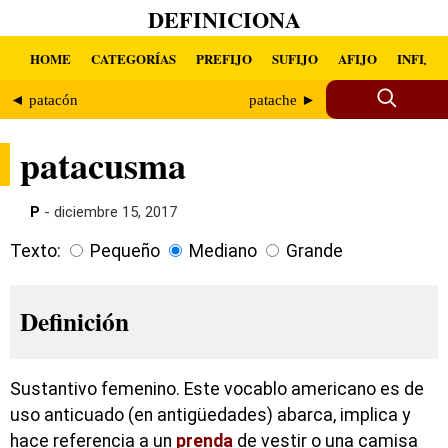
DEFINICIONA
HOME
CATEGORÍAS
PREFIJO
SUFIJO
AFIJO
INFIJO
◄ patacón
patache ►
patacusma
P
- diciembre 15, 2017
Texto:
Pequeño
Mediano
Grande
Definición
Sustantivo femenino. Este vocablo americano es de
uso anticuado (en antigüedades) abarca, implica y
hace referencia a un
prenda
de vestir o una camisa