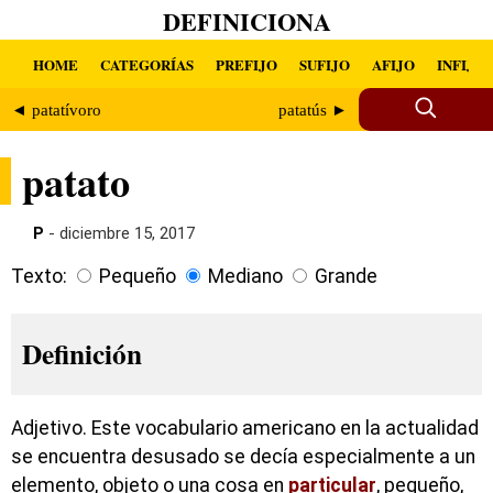
DEFINICIONA
HOME
CATEGORÍAS
PREFIJO
SUFIJO
AFIJO
INFIJO
◄ patatívoro
patatús ►
patato
P
- diciembre 15, 2017
Texto:
Pequeño
Mediano
Grande
Definición
Adjetivo. Este vocabulario americano en la actualidad
se encuentra desusado se decía especialmente a un
elemento, objeto o una cosa en
particular
, pequeño,