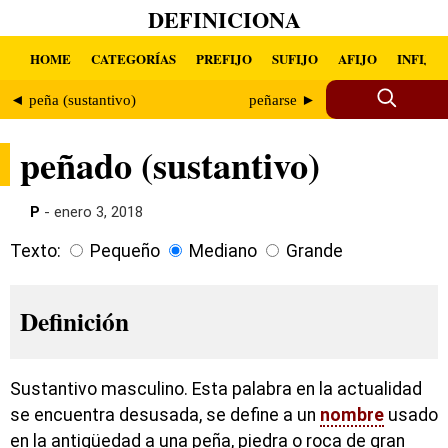
DEFINICIONA
HOME
CATEGORÍAS
PREFIJO
SUFIJO
AFIJO
INFIJO
◄ peña (sustantivo)
peñarse ►
peñado (sustantivo)
P
- enero 3, 2018
Texto:
Pequeño
Mediano
Grande
Definición
Sustantivo masculino. Esta palabra en la actualidad
se encuentra desusada, se define a un
nombre
usado
en la antigüedad a una peña, piedra o roca de gran