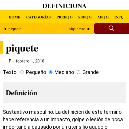
DEFINICIONA
HOME
CATEGORÍAS
PREFIJO
SUFIJO
AFIJO
INFIJO
◄ piqueta
piquetero ►
piquete
P
- febrero 1, 2018
Texto:
Pequeño
Mediano
Grande
Definición
Sustantivo masculino. La definición de este término
hace referencia a un impacto, golpe o lesión de poca
importancia causado por un utensilio agudo o