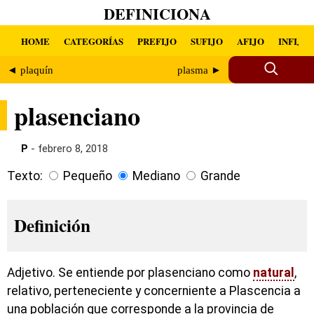
DEFINICIONA
HOME
CATEGORÍAS
PREFIJO
SUFIJO
AFIJO
INFIJO
◄ plaquín
plasma ►
plasenciano
P
- febrero 8, 2018
Texto:
Pequeño
Mediano
Grande
Definición
Adjetivo. Se entiende por plasenciano como
natural
,
relativo, perteneciente y concerniente a Plascencia a
una población que corresponde a la provincia de