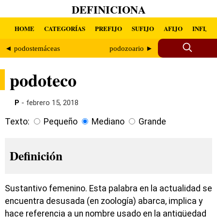
DEFINICIONA
HOME
CATEGORÍAS
PREFIJO
SUFIJO
AFIJO
INFIJO
◄ podostemáceas
podozoario ►
podoteco
P
- febrero 15, 2018
Texto:
Pequeño
Mediano
Grande
Definición
Sustantivo femenino. Esta palabra en la actualidad se
encuentra desusada (en zoología) abarca, implica y
hace referencia a un nombre usado en la antigüedad