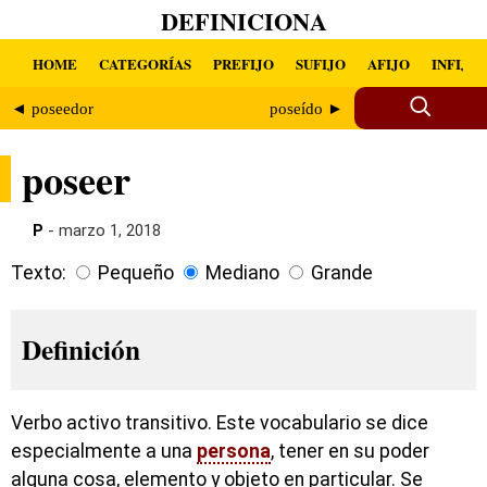
DEFINICIONA
HOME
CATEGORÍAS
PREFIJO
SUFIJO
AFIJO
INFIJO
◄ poseedor
poseído ►
poseer
P
- marzo 1, 2018
Texto:
Pequeño
Mediano
Grande
Definición
Verbo activo transitivo. Este vocabulario se dice
especialmente a una
persona
, tener en su poder
alguna cosa, elemento y objeto en particular. Se