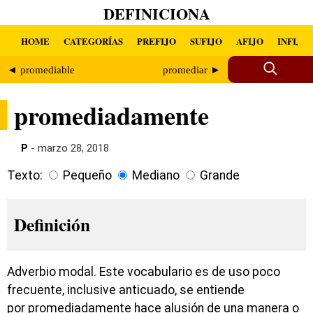
DEFINICIONA
HOME
CATEGORÍAS
PREFIJO
SUFIJO
AFIJO
INFIJO
◄ promediable
promediar ►
promediadamente
P
- marzo 28, 2018
Texto:
Pequeño
Mediano
Grande
Definición
Adverbio modal. Este vocabulario es de uso poco
frecuente, inclusive anticuado, se entiende
por promediadamente hace alusión de una manera o