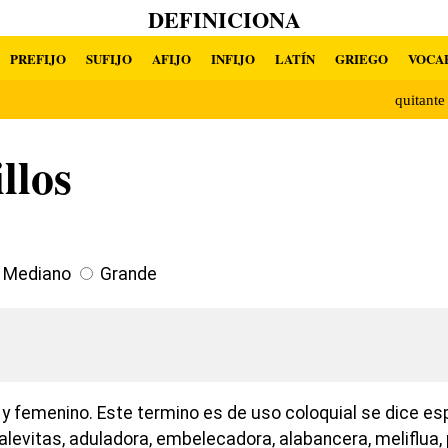
DEFINICIONA
PREFIJO
SUFIJO
AFIJO
INFIJO
LATÍN
GRIEGO
VOCA
quitant
llos
Mediano
Grande
y femenino. Este termino es de uso coloquial se dice e
ralevitas, aduladora, embelecadora, alabancera, meliflua, 