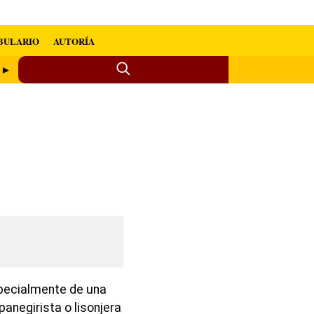
BULARIO
AUTORÍA
e ►
specialmente de una
panegirista o lisonjera