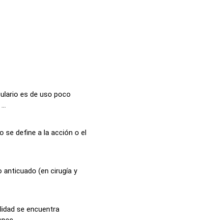
ulario es de uso poco
..
 se define a la acción o el
 anticuado (en cirugía y
alidad se encuentra
pec...