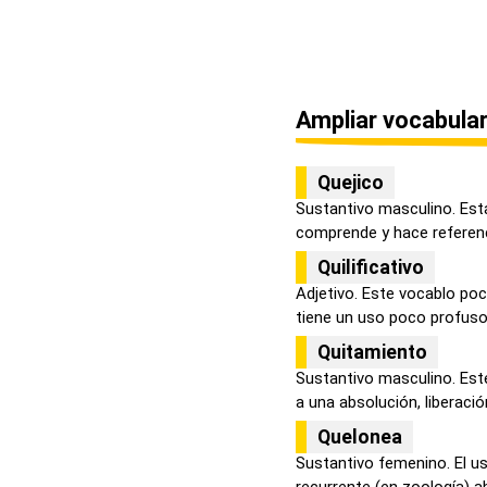
Ampliar vocabular
Quejico
Sustantivo masculino. Esta
comprende y hace referenci
Quilificativo
Adjetivo. Este vocablo poc
tiene un uso poco profuso, 
Quitamiento
Sustantivo masculino. Este
a una absolución, liberación
Quelonea
Sustantivo femenino. El u
recurrente (en zoología) ab