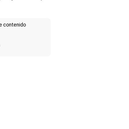
e contenido
a