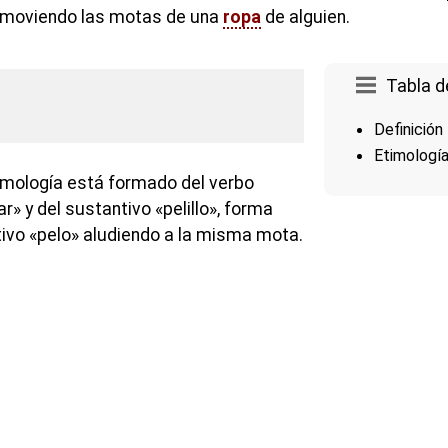
removiendo las motas de una
ropa
de alguien.
Tabla d
Definición
Etimologí
imología está formado del verbo
ar» y del sustantivo «pelillo», forma
tivo «pelo» aludiendo a la misma mota.