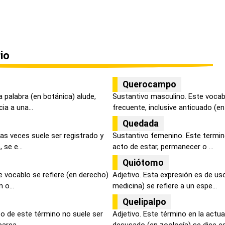
io
Querocampo
 palabra (en botánica) alude,
Sustantivo masculino. Este vocab
a a una...
frecuente, inclusive anticuado (en .
Quedada
as veces suele ser registrado y
Sustantivo femenino. Este termino
se e...
acto de estar, permanecer o ...
Quiótomo
 vocablo se refiere (en derecho)
Adjetivo. Esta expresión es de uso
 o...
medicina) se refiere a un espe...
Quelipalpo
so de este término no suele ser
Adjetivo. Este término en la actu
arca,...
desusado (en zoología) se dice es