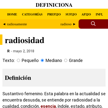
DEFINICIONA
HOME
CATEGORÍAS
PREFIJO
SUFIJO
AFIJO
INFIJO
◄ radiosamente
radioso ►
radiosidad
R
- mayo 2, 2018
Texto:
Pequeño
Mediano
Grande
Definición
Sustantivo femenino. Esta palabra en la actualidad se
encuentra desusda, se entiende por radiosidad a la
cualidad, condición,
esencia
, índole, estado, atributo,