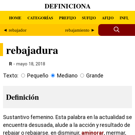
DEFINICIONA
HOME
CATEGORÍAS
PREFIJO
SUFIJO
AFIJO
INFIJO
◄ rebajador
rebajamiento ►
rebajadura
R
- mayo 18, 2018
Texto:
Pequeño
Mediano
Grande
Definición
Sustantivo femenino. Esta palabra en la actualidad se
encuentra desusada, alude a la acción y resultado de
rebajar o rebajarse. en disminuir,
aminorar
, mermar,