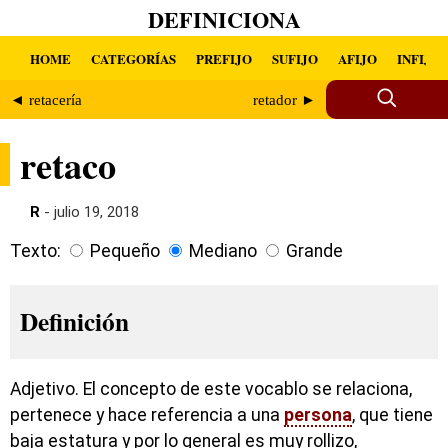
DEFINICIONA
HOME
CATEGORÍAS
PREFIJO
SUFIJO
AFIJO
INFIJO
◄ retacería
retador ►
retaco
R
- julio 19, 2018
Texto:
Pequeño
Mediano
Grande
Definición
Adjetivo. El concepto de este vocablo se relaciona,
pertenece y hace referencia a una
persona
, que tiene
baja estatura y por lo general es muy rollizo,