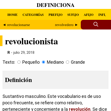
DEFINICIONA
HOME
CATEGORÍAS
PREFIJO
SUFIJO
AFIJO
INFIJO
◄ revolucionarse
revolvedero ►
revolucionista
R
- julio 29, 2018
Texto:
Pequeño
Mediano
Grande
Definición
Sustantivo masculino. Este vocabulario es de uso
poco frecuente, se refiere como relativo,
perteneciente y concerniente a la
revolución
. Se dice