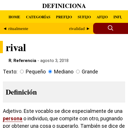
DEFINICIONA
HOME
CATEGORÍAS
PREFIJO
SUFIJO
AFIJO
INFIJO
◄ ritualmente
rivalidad ►
rival
R
,
Referencia
- agosto 3, 2018
Texto:
Pequeño
Mediano
Grande
Definición
Adjetivo. Este vocablo se dice especialmente de una
persona
o individuo, que compite con otro, pugnando
por obtener una cosa o superarlo. También se dice de