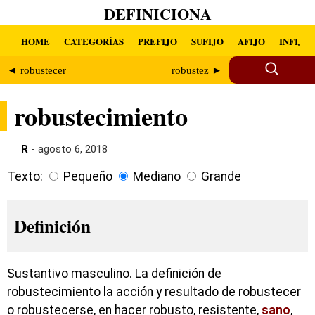
DEFINICIONA
HOME
CATEGORÍAS
PREFIJO
SUFIJO
AFIJO
INFIJO
◄ robustecer
robustez ►
robustecimiento
R
- agosto 6, 2018
Texto:
Pequeño
Mediano
Grande
Definición
Sustantivo masculino. La definición de
robustecimiento la acción y resultado de robustecer
o robustecerse, en hacer robusto, resistente,
sano
,