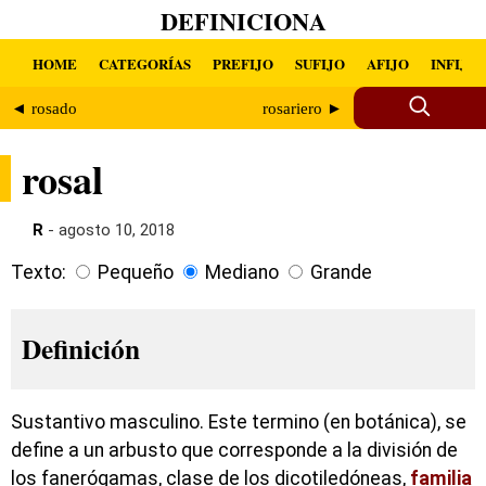
DEFINICIONA
HOME
CATEGORÍAS
PREFIJO
SUFIJO
AFIJO
INFIJO
◄ rosado
rosariero ►
rosal
R
- agosto 10, 2018
Texto:
Pequeño
Mediano
Grande
Definición
Sustantivo masculino. Este termino (en botánica), se
define a un arbusto que corresponde a la división de
los fanerógamas, clase de los dicotiledóneas,
familia