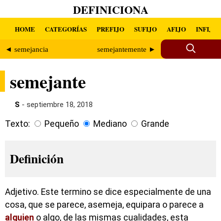
DEFINICIONA
HOME
CATEGORÍAS
PREFIJO
SUFIJO
AFIJO
INFIJO
◄ semejancia
semejantemente ►
semejante
S
- septiembre 18, 2018
Texto:
Pequeño
Mediano
Grande
Definición
Adjetivo. Este termino se dice especialmente de una
cosa, que se parece, asemeja, equipara o parece a
alguien
o algo, de las mismas cualidades, esta