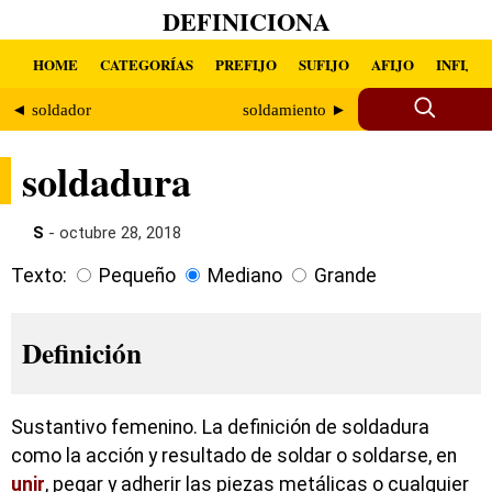
DEFINICIONA
HOME
CATEGORÍAS
PREFIJO
SUFIJO
AFIJO
INFIJO
◄ soldador
soldamiento ►
soldadura
S
- octubre 28, 2018
Texto:
Pequeño
Mediano
Grande
Definición
Sustantivo femenino. La definición de soldadura
como la acción y resultado de soldar o soldarse, en
unir
, pegar y adherir las piezas metálicas o cualquier