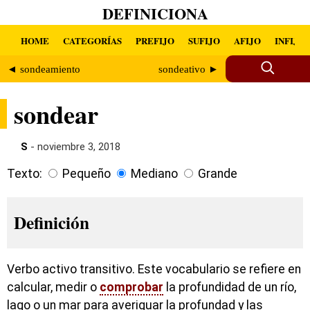
DEFINICIONA
HOME
CATEGORÍAS
PREFIJO
SUFIJO
AFIJO
INFIJO
◄ sondeamiento
sondeativo ►
sondear
S
- noviembre 3, 2018
Texto:
Pequeño
Mediano
Grande
Definición
Verbo activo transitivo. Este vocabulario se refiere en
calcular, medir o
comprobar
la profundidad de un río,
lago o un mar para averiguar la profundad y las