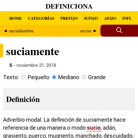
DEFINICIONA
HOME
CATEGORÍAS
PREFIJO
SUFIJO
AFIJO
INFIJO
◄ suciadumbre
suciar ►
suciamente
S
- noviembre 21, 2018
Texto:
Pequeño
Mediano
Grande
Definición
Adverbio modal. La definición de suciamente hace
referencia de una manera o modo
sucio
, adán,
grasiento, puerco, mugriento, manchado, descuidado,