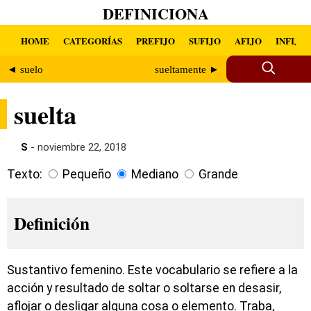
DEFINICIONA
HOME
CATEGORÍAS
PREFIJO
SUFIJO
AFIJO
INFIJO
◄ suelo
sueltamente ►
suelta
S
- noviembre 22, 2018
Texto:
Pequeño
Mediano
Grande
Definición
Sustantivo femenino. Este vocabulario se refiere a la
acción y resultado de soltar o soltarse en desasir,
aflojar o desligar alguna cosa o elemento. Traba,