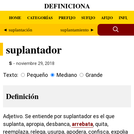
DEFINICIONA
HOME
CATEGORÍAS
PREFIJO
SUFIJO
AFIJO
INFIJO
◄ suplantación
suplantamiento ►
suplantador
S
- noviembre 29, 2018
Texto:
Pequeño
Mediano
Grande
Definición
Adjetivo. Se entiende por suplantador es el que
suplanta, apropia, desbanca,
arrebata
, quita,
reemplaza, relega, usurpa, apodera, confisca, expolia