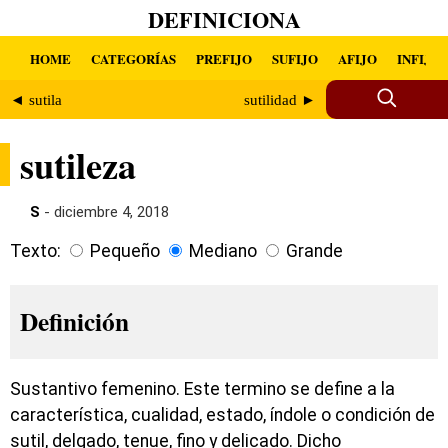
DEFINICIONA
HOME
CATEGORÍAS
PREFIJO
SUFIJO
AFIJO
INFIJO
◄ sutila
sutilidad ►
sutileza
S
- diciembre 4, 2018
Texto:
Pequeño
Mediano
Grande
Definición
Sustantivo femenino. Este termino se define a la
característica, cualidad, estado, índole o condición de
sutil, delgado, tenue, fino y delicado. Dicho