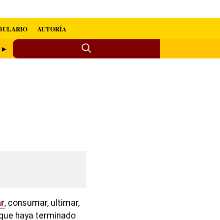
BULARIO
AUTORÍA
s ►
ar
, consumar, ultimar,
o que haya terminado