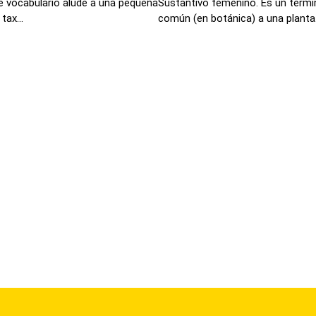
e vocabulario alude a una pequeña
Sustantivo femenino. Es un termi
tax...
común (en botánica) a una planta.