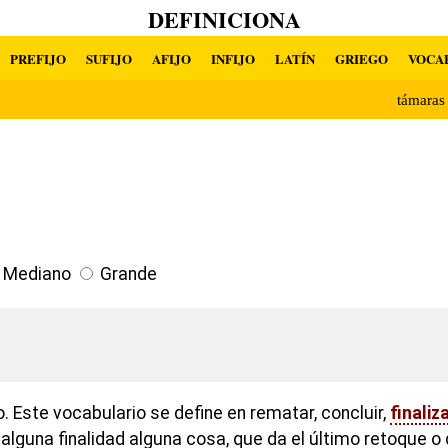
DEFINICIONA
PREFIJO
SUFIJO
AFIJO
INFIJO
LATÍN
GRIEGO
VOCA
támara
Mediano
Grande
o. Este vocabulario se define en rematar, concluir,
finaliz
ar alguna finalidad alguna cosa, que da el último retoque 