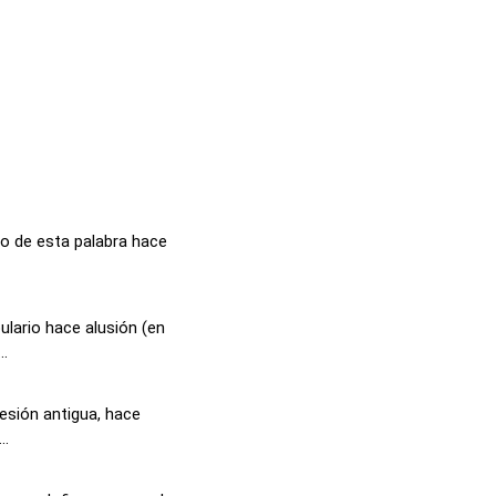
do de esta palabra hace
lario hace alusión (en
..
resión antigua, hace
..