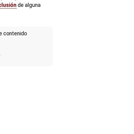
clusión
de alguna
e contenido
a