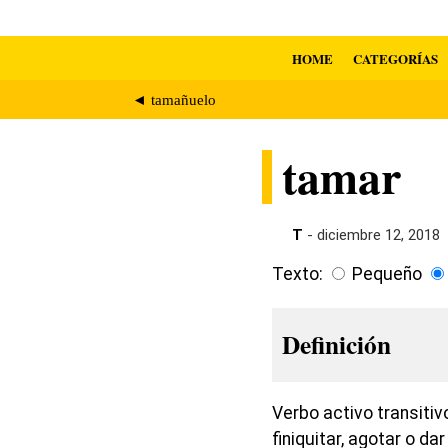
HOME
CATEGORÍAS
◄ tamañuelo
tamar
T
- diciembre 12, 2018
Texto:
Pequeño
Definición
Verbo activo transitiv
finiquitar, agotar o d