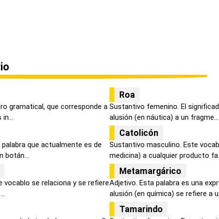
io
Roa
ero gramatical, que corresponde a
Sustantivo femenino. El significa
in...
alusión (en náutica) a un fragme...
Catolicón
 palabra que actualmente es de
Sustantivo masculino. Este vocabu
n botán...
medicina) a cualquier producto fa.
Metamargárico
 vocablo se relaciona y se refiere
Adjetivo. Esta palabra es una exp
..
alusión (en química) se refiere a u.
Tamarindo