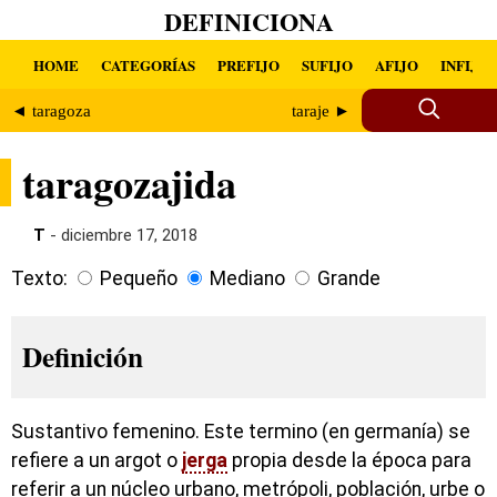
DEFINICIONA
HOME
CATEGORÍAS
PREFIJO
SUFIJO
AFIJO
INFIJO
◄ taragoza
taraje ►
taragozajida
T
- diciembre 17, 2018
Texto:
Pequeño
Mediano
Grande
Definición
Sustantivo femenino. Este termino (en germanía) se
refiere a un argot o
jerga
propia desde la época para
referir a un núcleo urbano, metrópoli, población, urbe o