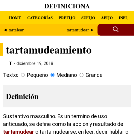
DEFINICIONA
HOME
CATEGORÍAS
PREFIJO
SUFIJO
AFIJO
INFIJO
◄ tartalear
tartamudear ►
tartamudeamiento
T
- diciembre 19, 2018
Texto:
Pequeño
Mediano
Grande
Definición
Sustantivo masculino. Es un termino de uso
anticuado, se define como la acción y resultado de
tartamudear
o tartamudearse, en leer, decir, hablar o