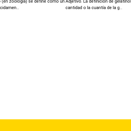
 (en zoología) se define como un
Adjetivo. La definición de gelatin
cidamen...
cantidad o la cuantía de la g...