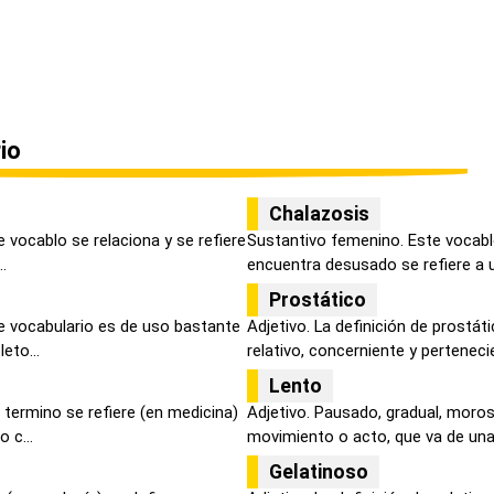
io
Chalazosis
 vocablo se relaciona y se refiere
Sustantivo femenino. Este vocablo
..
encuentra desusado se refiere a u
Prostático
e vocabulario es de uso bastante
Adjetivo. La definición de prostát
eto...
relativo, concerniente y pertenecie
Lento
termino se refiere (en medicina)
Adjetivo. Pausado, gradual, moros
 c...
movimiento o acto, que va de una
Gelatinoso