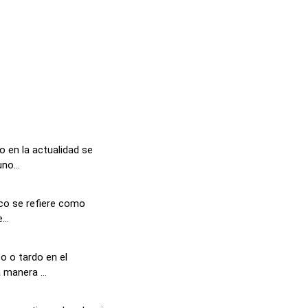
 en la actualidad se
no...
ico se refiere como
...
o o tardo en el
 manera ...