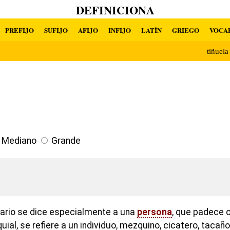
DEFINICIONA
PREFIJO
SUFIJO
AFIJO
INFIJO
LATÍN
GRIEGO
VOCA
tiñuel
Mediano
Grande
lario se dice especialmente a una
persona
, que padece 
quial, se refiere a un individuo, mezquino, cicatero, tacañ