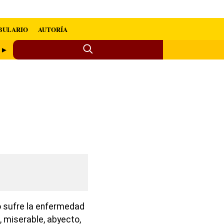
BULARIO
AUTORÍA
a ►
o sufre la enfermedad
o, miserable, abyecto,