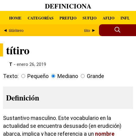
DEFINICIONA
HOME
CATEGORÍAS
PREFIJO
SUFIJO
AFIJO
INFIJO
◄ titiritero
tito ►
títiro
T
- enero 26, 2019
Texto:
Pequeño
Mediano
Grande
Definición
Sustantivo masculino. Este vocabulario en la
actualidad se encuentra desusado (en erudición)
abarca, implica y hace referencia a un
nombre