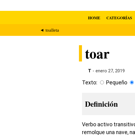
HOME
CATEGORÍAS
◄ toalleta
toar
T
- enero 27, 2019
Texto:
Pequeño
Definición
Verbo activo transitiv
remolque una nave, na