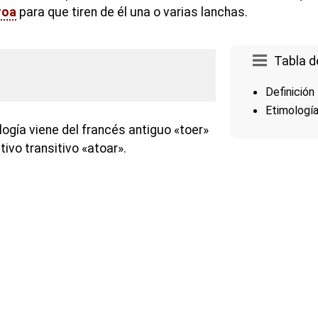
roa
para que tiren de él una o varias lanchas.
Tabla d
Definición
Etimologí
ogía viene del francés antiguo «toer»
tivo transitivo «atoar».