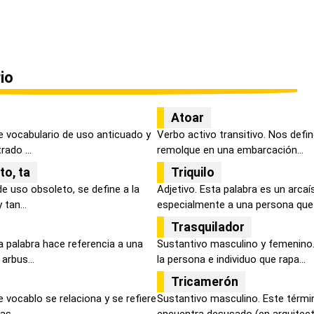
io
Atoar
e vocabulario de uso anticuado y
Verbo activo transitivo. Nos defin
ado ...
remolque en una embarcación...
 to, ta
Triquilo
de uso obsoleto, se define a la
Adjetivo. Esta palabra es un arcaí
 tan...
especialmente a una persona que 
Trasquilador
a palabra hace referencia a una
Sustantivo masculino y femenino.
arbus...
la persona e individuo que rapa...
Tricamerón
 vocablo se relaciona y se refiere
Sustantivo masculino. Este términ
s ...
encuentra desusado (en arquitectu