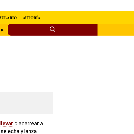
BULARIO
AUTORÍA
a ►
llevar
o acarrear a
se echa y lanza