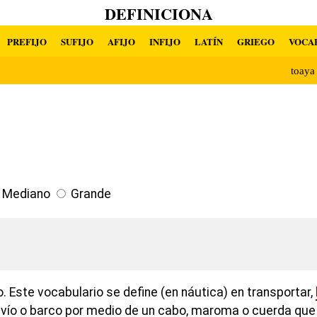
DEFINICIONA
PREFIJO
SUFIJO
AFIJO
INFIJO
LATÍN
GRIEGO
VOCA
toay
Mediano
Grande
o. Este vocabulario se define (en náutica) en transportar,
vío o barco por medio de un cabo, maroma o cuerda que 