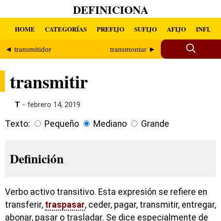
DEFINICIONA
HOME
CATEGORÍAS
PREFIJO
SUFIJO
AFIJO
INFIJO
◄ transmitidor
transmontar ►
transmitir
T
- febrero 14, 2019
Texto:
Pequeño
Mediano
Grande
Definición
Verbo activo transitivo. Esta expresión se refiere en
transferir,
traspasar
, ceder, pagar, transmitir, entregar,
abonar, pasar o trasladar. Se dice especialmente de