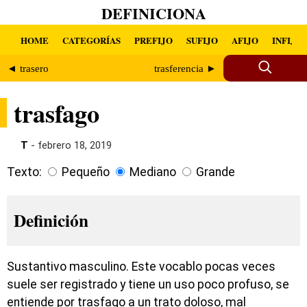
DEFINICIONA
HOME
CATEGORÍAS
PREFIJO
SUFIJO
AFIJO
INFIJO
◄ trasero
trasferencia ►
trasfago
T
- febrero 18, 2019
Texto:
Pequeño
Mediano
Grande
Definición
Sustantivo masculino. Este vocablo pocas veces
suele ser registrado y tiene un uso poco profuso, se
entiende por trasfago a un trato doloso, mal