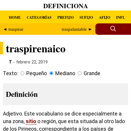
DEFINICIONA
HOME
CATEGORÍAS
PREFIJO
SUFIJO
AFIJO
INFIJO
◄ traspirar
traspalantable ►
traspirenaico
T
- febrero 22, 2019
Texto:
Pequeño
Mediano
Grande
Definición
Adjetivo. Este vocabulario se dice especialmente a
una zona,
sitio
o región, que esta situada al otro lado
de los Pirineos, correspondiente a los países de