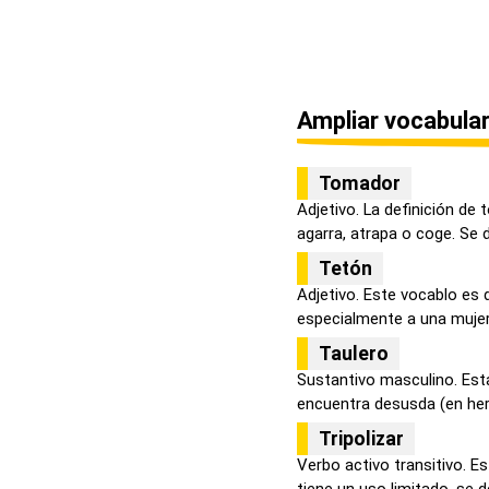
Ampliar vocabular
Tomador
Adjetivo. La definición de
agarra, atrapa o coge. Se di
Tetón
Adjetivo. Este vocablo es 
especialmente a una mujer, 
Taulero
Sustantivo masculino. Esta
encuentra desusda (en herál
Tripolizar
Verbo activo transitivo. Es
tiene un uso limitado, se def