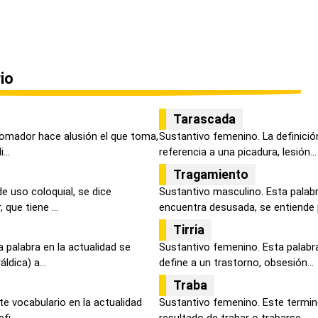
io
Tarascada
 tomador hace alusión el que toma,
Sustantivo femenino. La definici
...
referencia a una picadura, lesión...
Tragamiento
de uso coloquial, se dice
Sustantivo masculino. Esta palabr
que tiene ...
encuentra desusada, se entiende p
Tirria
 palabra en la actualidad se
Sustantivo femenino. Esta palabra
dica) a...
define a un trastorno, obsesión...
Traba
te vocabulario en la actualidad
Sustantivo femenino. Este termino
i...
resultado de trabar o trabarse...