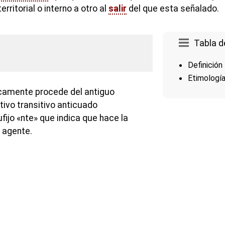
rritorial o interno a otro al
salir
del que esta señalado.
Tabla d
Definición
Etimologí
icamente procede del antiguo
ctivo transitivo anticuado
ufijo «nte» que indica que hace la
 agente.