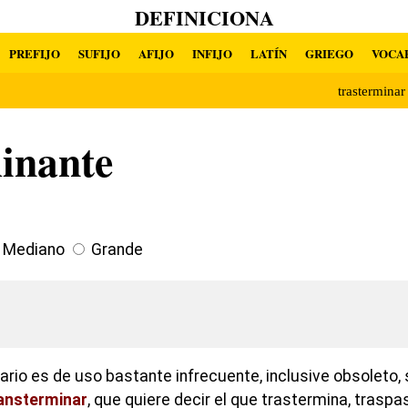
DEFINICIONA
PREFIJO
SUFIJO
AFIJO
INFIJO
LATÍN
GRIEGO
VOCA
trastermina
inante
Mediano
Grande
ario es de uso bastante infrecuente, inclusive obsoleto,
ansterminar
, que quiere decir el que trastermina, traspa