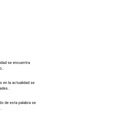
lidad se encuentra
...
 en la actualidad se
des...
ado de esta palabra se
..