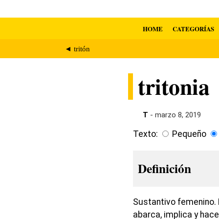
HOME
CATEGORÍAS
◄ tritón
tritonia
T
- marzo 8, 2019
Texto:
Pequeño
Definición
Sustantivo femenino. 
abarca, implica y hac