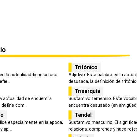
io
Tritónico
en la actualidad tiene un uso
Adjetivo. Esta palabra en la actua
fie...
desusada, la definición de tritónico
Trisarquía
la actualidad se encuentra
Sustantivo femenino. Este vocablo
 define com...
encuentra desusado (en antigüeda
no
Tendel
dice especialmente en la época,
Sustantivo masculino. El signific
 apl...
relaciona, comprende y hace refer.