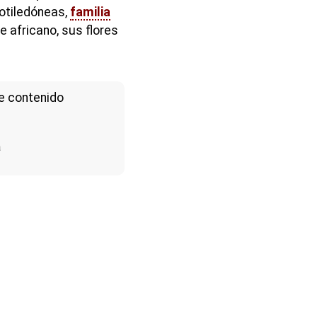
cotiledóneas,
familia
e africano, sus flores
e contenido
a