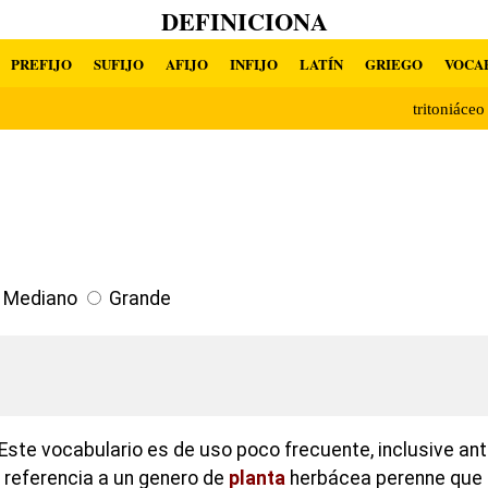
DEFINICIONA
PREFIJO
SUFIJO
AFIJO
INFIJO
LATÍN
GRIEGO
VOCA
tritoniáce
Mediano
Grande
Este vocabulario es de uso poco frecuente, inclusive ant
e referencia a un genero de
planta
herbácea perenne que 