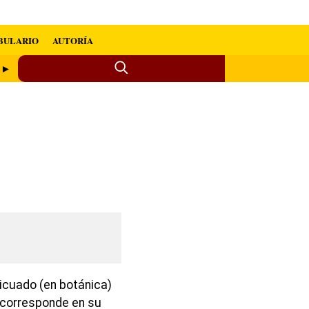
BULARIO
AUTORÍA
o ►
icuado (en botánica)
corresponde en su