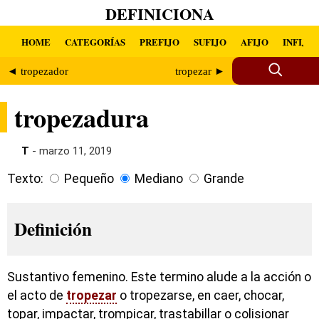
DEFINICIONA
HOME
CATEGORÍAS
PREFIJO
SUFIJO
AFIJO
INFIJO
◄ tropezador
tropezar ►
tropezadura
T
- marzo 11, 2019
Texto:
Pequeño
Mediano
Grande
Definición
Sustantivo femenino. Este termino alude a la acción o
el acto de
tropezar
o tropezarse, en caer, chocar,
topar, impactar, trompicar, trastabillar o colisionar