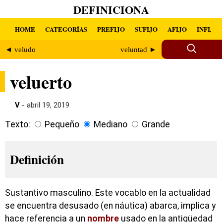
DEFINICIONA
HOME
CATEGORÍAS
PREFIJO
SUFIJO
AFIJO
INFIJO
◄ veludo
veluntad ►
veluerto
V
- abril 19, 2019
Texto:
Pequeño
Mediano
Grande
Definición
Sustantivo masculino. Este vocablo en la actualidad
se encuentra desusado (en náutica) abarca, implica y
hace referencia a un
nombre
usado en la antigüedad