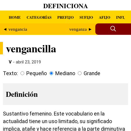
DEFINICIONA
HOME
CATEGORÍAS
PREFIJO
SUFIJO
AFIJO
INFIJO
◄ vengancia
venganza ►
vengancilla
V
- abril 23, 2019
Texto:
Pequeño
Mediano
Grande
Definición
Sustantivo femenino. Este vocabulario en la
actualidad tiene un uso limitado, su significado
implica, atañe y hace referencia a la parte diminutiva