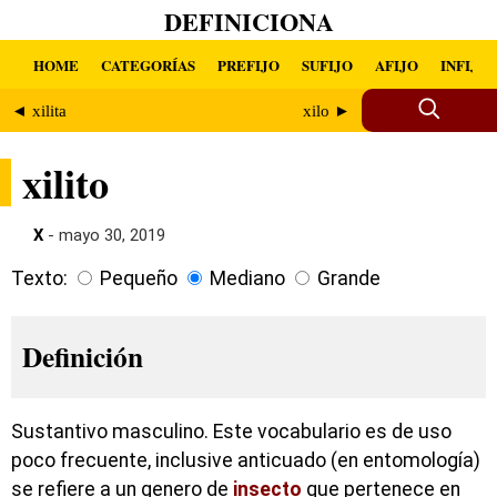
DEFINICIONA
HOME
CATEGORÍAS
PREFIJO
SUFIJO
AFIJO
INFIJO
◄ xilita
xilo ►
xilito
X
- mayo 30, 2019
Texto:
Pequeño
Mediano
Grande
Definición
Sustantivo masculino. Este vocabulario es de uso
poco frecuente, inclusive anticuado (en entomología)
se refiere a un genero de
insecto
que pertenece en