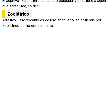
El adjetivo "zarabutero" es de uso coloquial y se refiere a aquel
que zarabutea, es deci...
Zoolátrico
Adjetivo. Este vocablo es de uso anticuado, se entiende por
zoolátrico como concerniente,...