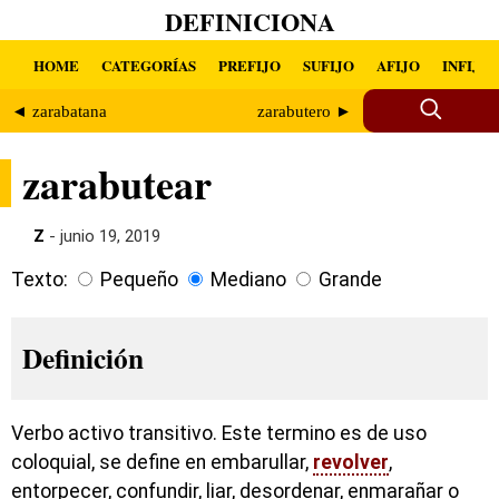
DEFINICIONA
HOME
CATEGORÍAS
PREFIJO
SUFIJO
AFIJO
INFIJO
◄ zarabatana
zarabutero ►
zarabutear
Z
- junio 19, 2019
Texto:
Pequeño
Mediano
Grande
Definición
Verbo activo transitivo. Este termino es de uso
coloquial, se define en embarullar,
revolver
,
entorpecer, confundir, liar, desordenar, enmarañar o