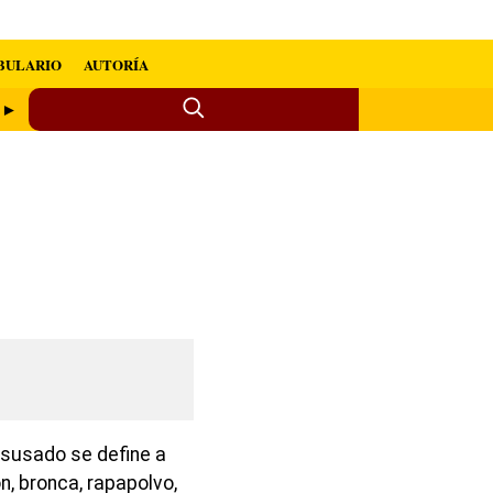
BULARIO
AUTORÍA
o ►
esusado se define a
n, bronca, rapapolvo,