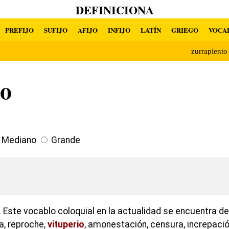
DEFINICIONA
PREFIJO
SUFIJO
AFIJO
INFIJO
LATÍN
GRIEGO
VOCA
zurrapient
lo
Mediano
Grande
 Este vocablo coloquial en la actualidad se encuentra d
la, reproche,
vituperio
, amonestación, censura, increpació