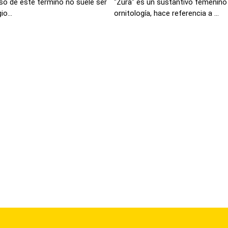
uso de este término no suele ser
"Zura" es un sustantivo femenino 
io...
ornitología, hace referencia a ...