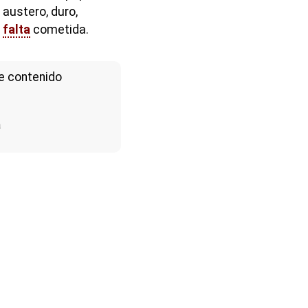
austero, duro,
a
falta
cometida.
e contenido
a